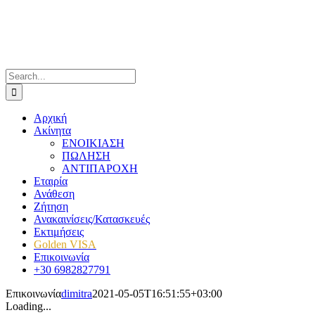
Skip
to
content
Search
for:
Αρχική
Ακίνητα
ΕΝΟΙΚΙΑΣΗ
ΠΩΛΗΣΗ
ΑΝΤΙΠΑΡΟΧΗ
Εταιρία
Ανάθεση
Ζήτηση
Ανακαινίσεις/Κατασκευές
Εκτιμήσεις
Golden VISA
Επικοινωνία
+30 6982827791
Επικοινωνία
dimitra
2021-05-05T16:51:55+03:00
Loading...