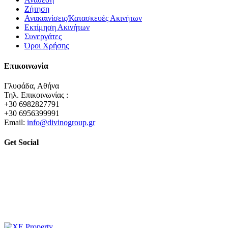
Ζήτηση
Ανακαινίσεις/Κατασκευές Ακινήτων
Εκτίμηση Ακινήτων
Συνεργάτες
Όροι Χρήσης
Επικοινωνία
Γλυφάδα, Αθήνα
Τηλ. Επικοινωνίας :
+30 6982827791
+30 6956399991
Email:
info@divinogroup.gr
Get Social