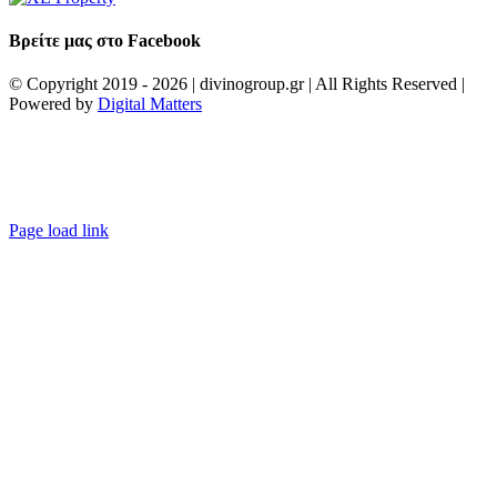
Βρείτε μας στο Facebook
© Copyright 2019 -
2026 | divinogroup.gr | All Rights Reserved |
Powered by
Digital Matters
Facebook
Instagram
LinkedIn
XE
property
Page load link