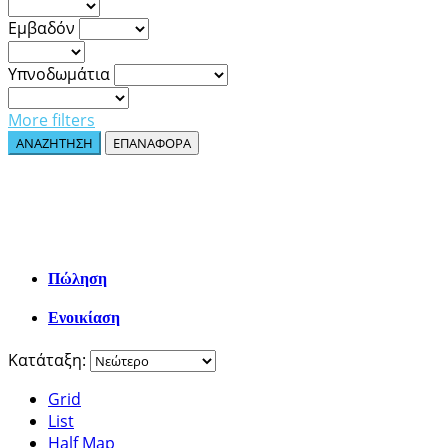
Εμβαδόν
Υπνοδωμάτια
More filters
ΑΝΑΖΗΤΗΣΗ
ΕΠΑΝΑΦΟΡΑ
Πώληση
Ενοικίαση
Κατάταξη:
Grid
List
Half Map