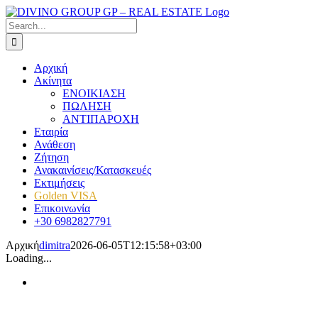
Skip
to
Search
content
for:
Αρχική
Ακίνητα
ΕΝΟΙΚΙΑΣΗ
ΠΩΛΗΣΗ
ΑΝΤΙΠΑΡΟΧΗ
Εταιρία
Ανάθεση
Ζήτηση
Ανακαινίσεις/Κατασκευές
Εκτιμήσεις
Golden VISA
Επικοινωνία
+30 6982827791
Αρχική
dimitra
2026-06-05T12:15:58+03:00
Loading...