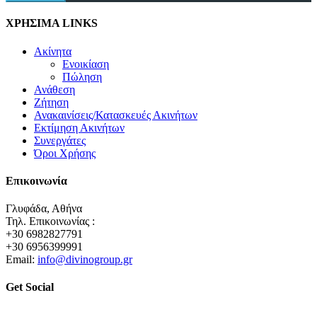
ΧΡΗΣΙΜΑ LINKS
Ακίνητα
Ενοικίαση
Πώληση
Ανάθεση
Ζήτηση
Ανακαινίσεις/Κατασκευές Ακινήτων
Εκτίμηση Ακινήτων
Συνεργάτες
Όροι Χρήσης
Επικοινωνία
Γλυφάδα, Αθήνα
Τηλ. Επικοινωνίας :
+30 6982827791
+30 6956399991
Email:
info@divinogroup.gr
Get Social