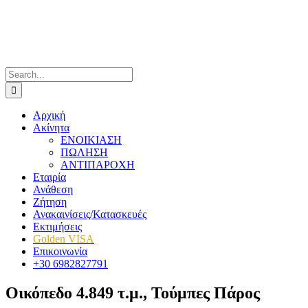
Skip
to
content
Search
for:
Αρχική
Ακίνητα
ΕΝΟΙΚΙΑΣΗ
ΠΩΛΗΣΗ
ΑΝΤΙΠΑΡΟΧΗ
Εταιρία
Ανάθεση
Ζήτηση
Ανακαινίσεις/Κατασκευές
Εκτιμήσεις
Golden VISA
Επικοινωνία
+30 6982827791
Οικόπεδο 4.849 τ.μ., Τούμπες Πάρος