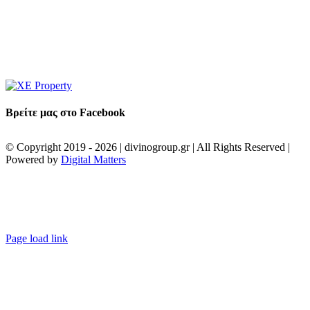
Βρείτε μας στο Facebook
© Copyright 2019 -
2026 | divinogroup.gr | All Rights Reserved |
Powered by
Digital Matters
Facebook
Instagram
LinkedIn
XE
property
Page load link