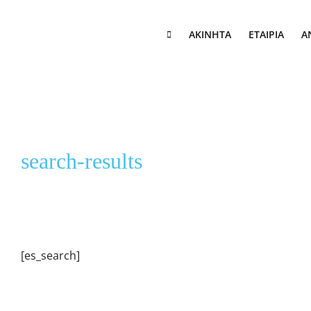
Skip to content
ΑΚΊΝΗΤΑ
ΕΤΑΙΡΊΑ
Α
search-results
[es_search]