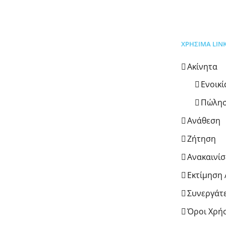
ΧΡΗΣΙΜΑ LIN
Ακίνητα
Ενοικ
Πώλη
Ανάθεση
Ζήτηση
Ανακαινίσ
Εκτίμηση 
Συνεργάτ
Όροι Χρή