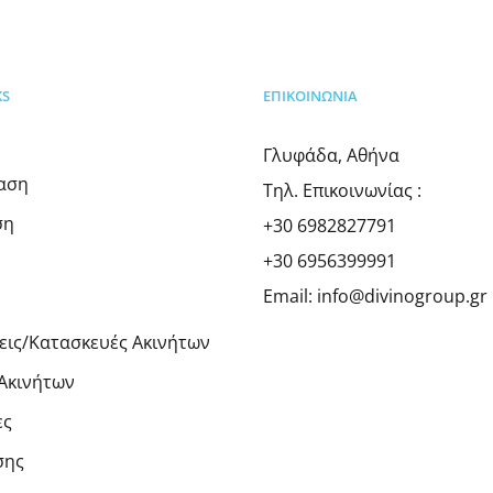
KS
ΕΠΙΚΟΙΝΩΝΊΑ
Γλυφάδα, Αθήνα
ίαση
Τηλ. Επικοινωνίας :
ση
+30 6982827791
+30 6956399991
Email:
info@divinogroup.gr
εις/Κατασκευές Ακινήτων
Ακινήτων
ες
σης