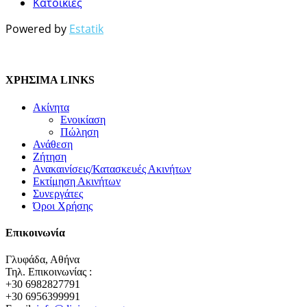
Κατοικίες
Powered by
Estatik
ΧΡΗΣΙΜΑ LINKS
Ακίνητα
Ενοικίαση
Πώληση
Ανάθεση
Ζήτηση
Ανακαινίσεις/Κατασκευές Ακινήτων
Εκτίμηση Ακινήτων
Συνεργάτες
Όροι Χρήσης
Επικοινωνία
Γλυφάδα, Αθήνα
Τηλ. Επικοινωνίας :
+30 6982827791
+30 6956399991