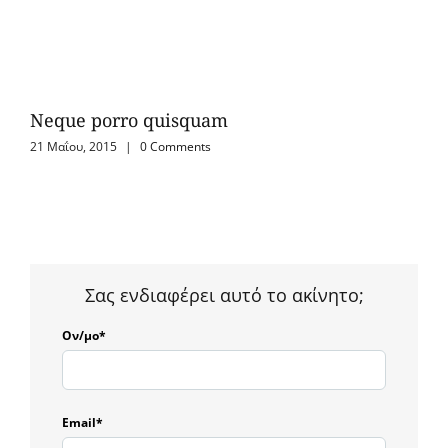
Neque porro quisquam
Sed
21 Μαΐου, 2015
|
0 Comments
21 Μ
Σας ενδιαφέρει αυτό το ακίνητο;
Ον/μο*
Email*