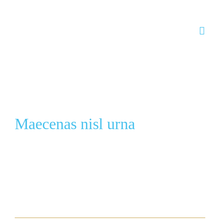
Skip to content
Maecenas nisl urna
View Larger Image