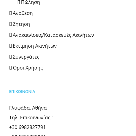
Πώληση
Ανάθεση
Ζήτηση
Ανακαινίσεις/Κατασκευές Ακινήτων
Εκτίμηση Ακινήτων
Συνεργάτες
Όροι Χρήσης
ΕΠΙΚΟΙΝΩΝΊΑ
Γλυφάδα, Αθήνα
Τηλ. Επικοινωνίας :
+30 6982827791