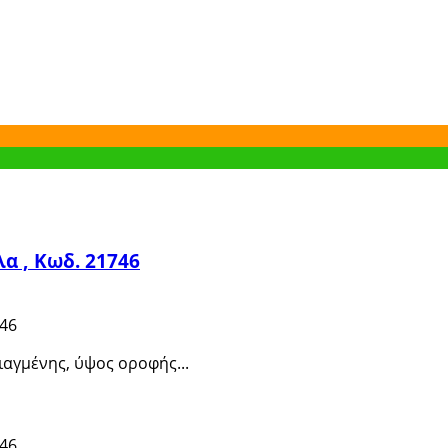
α , Κωδ. 21746
746
αγμένης, ύψος οροφής...
746