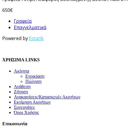
650€
Γραφεία
Επαγγελματικά
Powered by
Estatik
ΧΡΗΣΙΜΑ LINKS
Ακίνητα
Ενοικίαση
Πώληση
Ανάθεση
Ζήτηση
Ανακαινίσεις/Κατασκευές Ακινήτων
Εκτίμηση Ακινήτων
Συνεργάτες
Όροι Χρήσης
Επικοινωνία