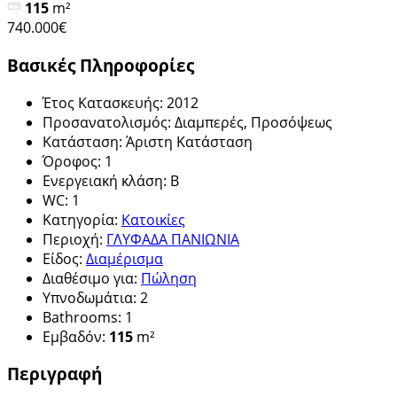
115
m²
740.000€
Βασικές Πληροφορίες
Έτος Κατασκευής
:
2012
Προσανατολισμός
:
Διαμπερές, Προσόψεως
Κατάσταση
:
Άριστη Κατάσταση
Όροφος
:
1
Ενεργειακή κλάση
:
B
WC
:
1
Κατηγορία
:
Κατοικίες
Περιοχή
:
ΓΛΥΦΑΔΑ ΠΑΝΙΩΝΙΑ
Είδος
:
Διαμέρισμα
Διαθέσιμο για
:
Πώληση
Υπνοδωμάτια
:
2
Bathrooms
:
1
Εμβαδόν
:
115
m²
Περιγραφή