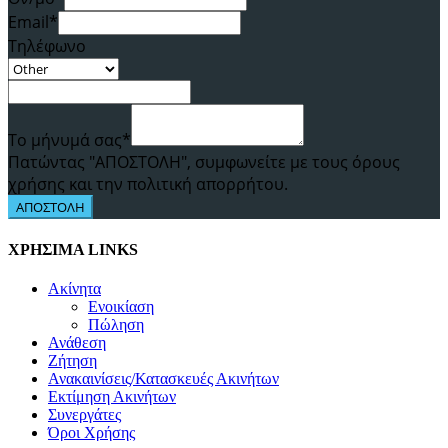
Email*
Τηλέφωνο
Το μήνυμά σας*
Πατώντας "ΑΠΟΣΤΟΛΗ", συμφωνείτε με τους όρους
χρήσης και την πολιτική απορρήτου.
ΑΠΟΣΤΟΛΗ
ΧΡΗΣΙΜΑ LINKS
Ακίνητα
Ενοικίαση
Πώληση
Ανάθεση
Ζήτηση
Ανακαινίσεις/Κατασκευές Ακινήτων
Εκτίμηση Ακινήτων
Συνεργάτες
Όροι Χρήσης