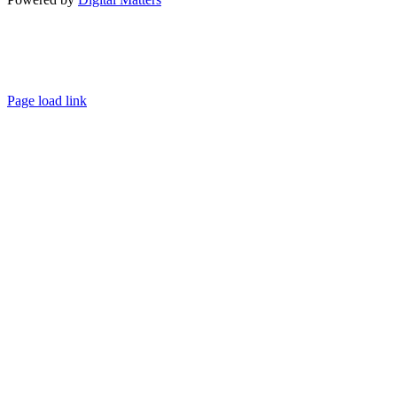
Facebook
Instagram
LinkedIn
XE
property
Page load link