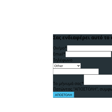
Σας ενδιαφέρει αυτό το 
Ον/μο*
Email*
Τηλέφωνο
Το μήνυμά σας*
Πατώντας "ΑΠΟΣΤΟΛΗ", συμφων
ΑΠΟΣΤΟΛΗ