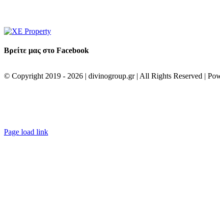
Βρείτε μας στο Facebook
© Copyright 2019 -
2026 | divinogroup.gr | All Rights Reserved | P
Facebook
Instagram
LinkedIn
XE
property
Page load link