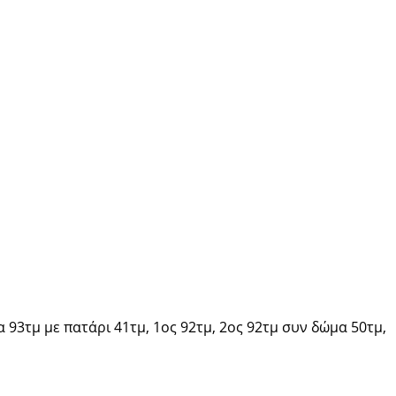
 93τμ με πατάρι 41τμ, 1ος 92τμ, 2ος 92τμ συν δώμα 50τμ,