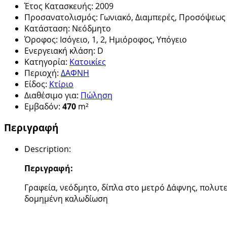
Έτος Κατασκευής
:
2009
Προσανατολισμός
:
Γωνιακό, Διαμπερές, Προσόψεως
Κατάσταση
:
Νεόδμητο
Όροφος
:
Ισόγειο, 1, 2, Ημιόροφος, Υπόγειο
Ενεργειακή κλάση
:
D
Κατηγορία
:
Κατοικίες
Περιοχή
:
ΔΑΦΝΗ
Είδος
:
Κτίριο
Διαθέσιμο για
:
Πώληση
Εμβαδόν
:
470
m²
Περιγραφή
Description
:
Περιγραφή:
Γραφεία, νεόδμητο, δίπλα στο μετρό Δάφνης, πολυτε
δομημένη καλωδίωση