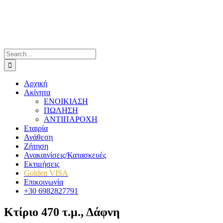
Skip
to
content
Search
for:
Αρχική
Ακίνητα
ΕΝΟΙΚΙΑΣΗ
ΠΩΛΗΣΗ
ΑΝΤΙΠΑΡΟΧΗ
Εταιρία
Ανάθεση
Ζήτηση
Ανακαινίσεις/Κατασκευές
Εκτιμήσεις
Golden VISA
Επικοινωνία
+30 6982827791
Κτίριο 470 τ.μ., Δάφνη