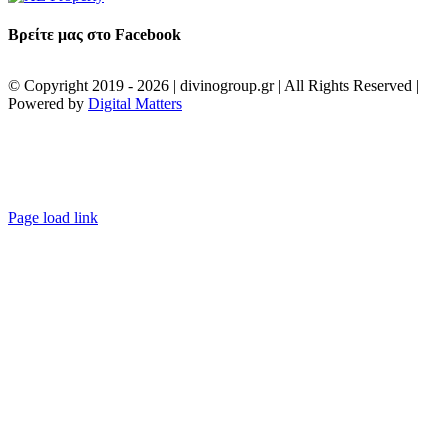
Βρείτε μας στο Facebook
© Copyright 2019 -
2026 | divinogroup.gr | All Rights Reserved |
Powered by
Digital Matters
Facebook
Instagram
LinkedIn
XE
property
Page load link