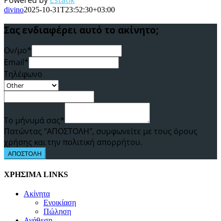
Powered by
Estatik
divino
2025-10-31T23:52:30+03:00
Σας ενδιαφέρει αυτό το ακίνητο;
Ον/μο*
Email*
Τηλέφωνο
Το μήνυμά σας*
Πατώντας "ΑΠΟΣΤΟΛΗ", συμφωνείτε με τους όρους
χρήσης και την πολιτική απορρήτου.
ΑΠΟΣΤΟΛΗ
ΧΡΗΣΙΜΑ LINKS
Ακίνητα
Ενοικίαση
Πώληση
Ανάθεση