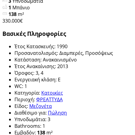
3
Υπνοδωμάτια
1
Μπάνιο
138
m²
330.000€
Βασικές Πληροφορίες
Έτος Κατασκευής
:
1990
Προσανατολισμός
:
Διαμπερές, Προσόψεως
Κατάσταση
:
Ανακαινισμένο
Έτος Ανακαίνισης
:
2013
Όροφος
:
3, 4
Ενεργειακή κλάση
:
E
WC
:
1
Κατηγορία
:
Κατοικίες
Περιοχή
:
ΦΡΕΑΤΤΥΔΑ
Είδος
:
Μεζονέτα
Διαθέσιμο για
:
Πώληση
Υπνοδωμάτια
:
3
Bathrooms
:
1
Εμβαδόν
:
138
m²