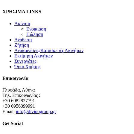
ΧΡΗΣΙΜΑ LINKS
Ακίνητα
Ενοικίαση
Πώληση
Ανάθεση
Ζήτηση
Ανακαινίσεις/Κατασκευές Ακινήτων
Εκτίμηση Ακινήτων
Συνεργάτες
Όροι Χρήσης
Επικοινωνία
Γλυφάδα, Αθήνα
Τηλ. Επικοινωνίας :
+30 6982827791
+30 6956399991
Email:
info@divinogroup.gr
Get Social