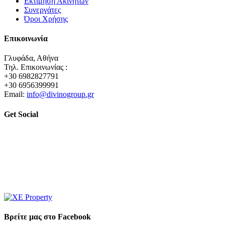
Εκτίμηση Ακινήτων
Συνεργάτες
Όροι Χρήσης
Επικοινωνία
Γλυφάδα, Αθήνα
Τηλ. Επικοινωνίας :
+30 6982827791
+30 6956399991
Email:
info@divinogroup.gr
Get Social
Βρείτε μας στο Facebook