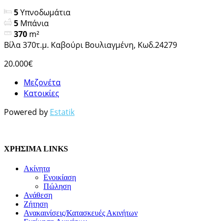
5
Υπνοδωμάτια
5
Μπάνια
370
m²
Βίλα 370τ.μ. Καβούρι Βουλιαγμένη, Κωδ.24279
20.000€
Μεζονέτα
Κατοικίες
Powered by
Estatik
ΧΡΗΣΙΜΑ LINKS
Ακίνητα
Ενοικίαση
Πώληση
Ανάθεση
Ζήτηση
Ανακαινίσεις/Κατασκευές Ακινήτων