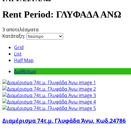
Rent Period:
ΓΛΥΦΑΔΑ ΑΝΩ
3 αποτελέσματα
Κατάταξη:
Grid
List
Half Map
Διαθέσιμο
Διαμέρισμα 74τ.μ. Γλυφάδα Άνω, Κωδ.24786