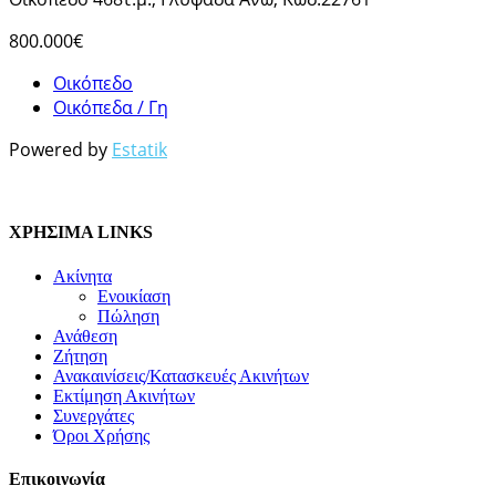
800.000€
Οικόπεδο
Οικόπεδα / Γη
Powered by
Estatik
ΧΡΗΣΙΜΑ LINKS
Ακίνητα
Ενοικίαση
Πώληση
Ανάθεση
Ζήτηση
Ανακαινίσεις/Κατασκευές Ακινήτων
Εκτίμηση Ακινήτων
Συνεργάτες
Όροι Χρήσης
Επικοινωνία