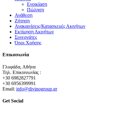
Ενοικίαση
Πώληση
Ανάθεση
Ζήτηση
Ανακαινίσεις/Κατασκευές Ακινήτων
Εκτίμηση Ακινήτων
Συνεργάτες
Όροι Χρήσης
Επικοινωνία
Γλυφάδα, Αθήνα
Τηλ. Επικοινωνίας :
+30 6982827791
+30 6956399991
Email:
info@divinogroup.gr
Get Social