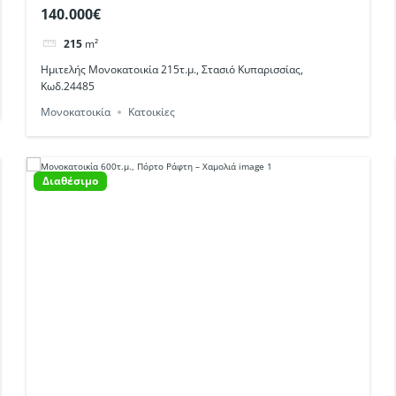
Κυπαρισσίας, Κωδ.24485
140.000€
215
m²
Ημιτελής Μονοκατοικία 215τ.μ., Στασιό Κυπαρισσίας,
Κωδ.24485
Μονοκατοικία
Κατοικίες
Διαθέσιμο