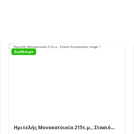
Διαθέσιμο
Ημιτελής Μονοκατοικία 215τ.μ., Στασιό