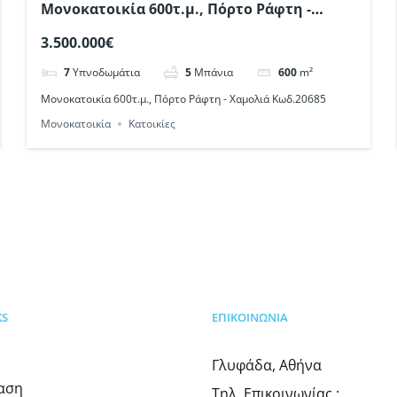
Μονοκατοικία 600τ.μ., Πόρτο Ράφτη -
Χαμολιά Κωδ.20685
3.500.000€
7
Υπνοδωμάτια
5
Μπάνια
600
m²
Μονοκατοικία 600τ.μ., Πόρτο Ράφτη - Χαμολιά Κωδ.20685
Μονοκατοικία
Κατοικίες
KS
ΕΠΙΚΟΙΝΩΝΊΑ
Γλυφάδα, Αθήνα
ίαση
Τηλ. Επικοινωνίας :