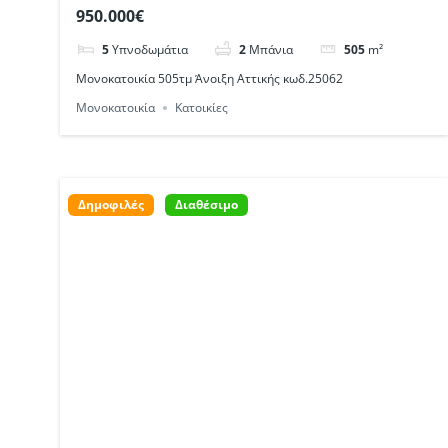
κωδ.25062
950.000€
5
Υπνοδωμάτια
2
Μπάνια
505
m²
Μονοκατοικία 505τμ Άνοιξη Αττικής κωδ.25062
Μονοκατοικία
Κατοικίες
Δημοφιλές
Διαθέσιμο