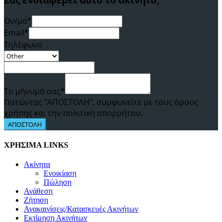
Ον/μο*
Email*
Τηλέφωνο
Το μήνυμά σας*
Πατώντας "ΑΠΟΣΤΟΛΗ", συμφωνείτε με τους όρους
χρήσης και την πολιτική απορρήτου.
ΑΠΟΣΤΟΛΗ
ΧΡΗΣΙΜΑ LINKS
Ακίνητα
Ενοικίαση
Πώληση
Ανάθεση
Ζήτηση
Ανακαινίσεις/Κατασκευές Ακινήτων
Εκτίμηση Ακινήτων