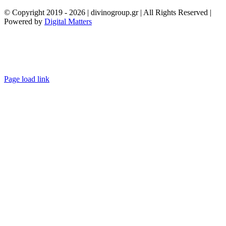
© Copyright 2019 -
2026 | divinogroup.gr | All Rights Reserved |
Powered by
Digital Matters
Facebook
Instagram
LinkedIn
XE
property
Page load link