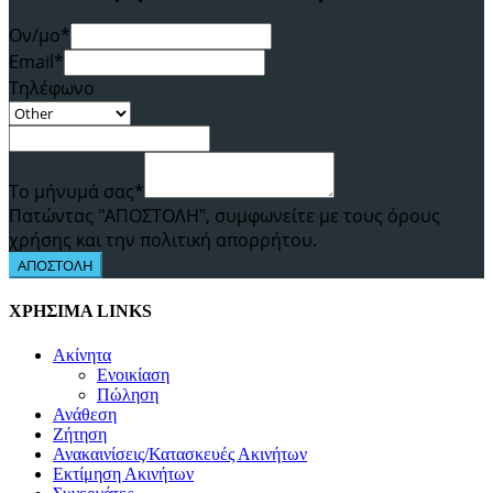
Ον/μο*
Email*
Τηλέφωνο
Το μήνυμά σας*
Πατώντας "ΑΠΟΣΤΟΛΗ", συμφωνείτε με τους όρους
χρήσης και την πολιτική απορρήτου.
ΑΠΟΣΤΟΛΗ
ΧΡΗΣΙΜΑ LINKS
Ακίνητα
Ενοικίαση
Πώληση
Ανάθεση
Ζήτηση
Ανακαινίσεις/Κατασκευές Ακινήτων
Εκτίμηση Ακινήτων