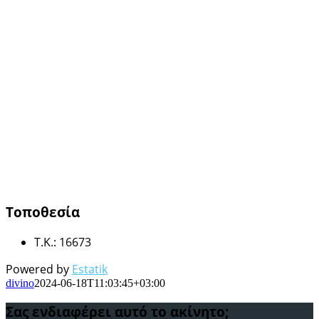
Τοποθεσία
Τ.Κ.
:
16673
Powered by
Estatik
divino
2024-06-18T11:03:45+03:00
Σας ενδιαφέρει αυτό το ακίνητο;