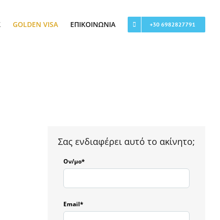
Σ
GOLDEN VISA
ΕΠΙΚΟΙΝΩΝΊΑ
+30 6982827791
Σας ενδιαφέρει αυτό το ακίνητο;
Ον/μο*
Email*