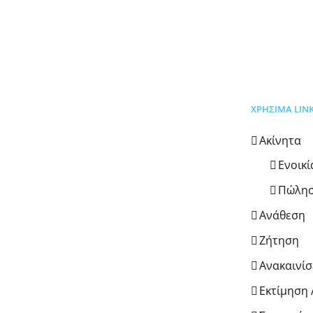
ΧΡΗΣΙΜΑ LIN
Ακίνητα
Ενοικ
Πώλη
Ανάθεση
Ζήτηση
Ανακαινίσ
Εκτίμηση 