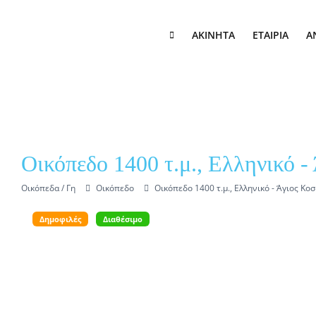
Skip to content
ΑΚΊΝΗΤΑ
ΕΤΑΙΡΊΑ
Α
Οικόπεδο 1400 τ.μ., Ελληνικό -
Οικόπεδα / Γη
Οικόπεδο
Οικόπεδο 1400 τ.μ., Ελληνικό - Άγιος Κο
View Larger Image
Δημοφιλές
Διαθέσιμο