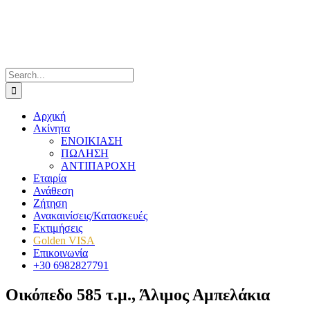
Skip to content
Search for:
Αρχική
Ακίνητα
ΕΝΟΙΚΙΑΣΗ
ΠΩΛΗΣΗ
ΑΝΤΙΠΑΡΟΧΗ
Εταιρία
Ανάθεση
Ζήτηση
Ανακαινίσεις/Κατασκευές
Εκτιμήσεις
Golden VISA
Επικοινωνία
+30 6982827791
Οικόπεδο 585 τ.μ., Άλιμος Αμπελάκια