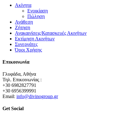
Ακίνητα
Ενοικίαση
Πώληση
Ανάθεση
Ζήτηση
Ανακαινίσεις/Κατασκευές Ακινήτων
Εκτίμηση Ακινήτων
Συνεργάτες
Όροι Χρήσης
Επικοινωνία
Γλυφάδα, Αθήνα
Τηλ. Επικοινωνίας :
+30 6982827791
+30 6956399991
Email:
info@divinogroup.gr
Get Social