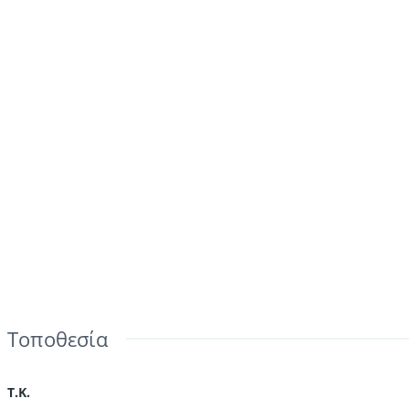
Τοποθεσία
Τ.Κ.