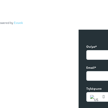
owered by
Estatik
Ον/μο*
Email*
Τηλέφωνο