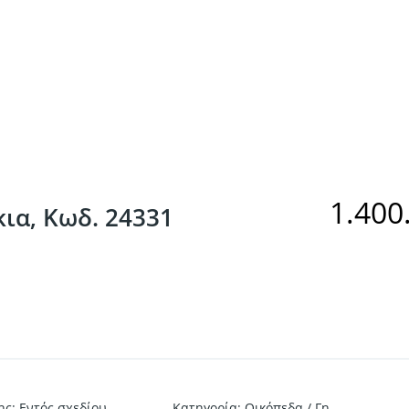
1.400
κια, Κωδ. 24331
ης
:
Εντός σχεδίου
Κατηγορία
:
Οικόπεδα / Γη