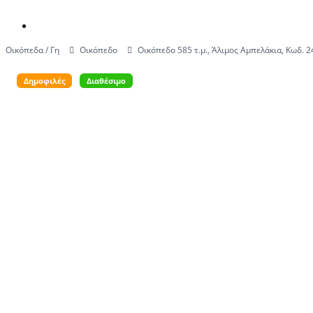
View Larger Image
Οικόπεδα / Γη
Οικόπεδο
Οικόπεδο 585 τ.μ., Άλιμος Αμπελάκια, Κωδ. 
Δημοφιλές
Διαθέσιμο