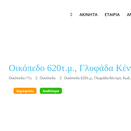
Skip to content
ΑΚΊΝΗΤΑ
ΕΤΑΙΡΊΑ
Α
Οικόπεδο 620τ.μ., Γλυφάδα Κέν
Οικόπεδα / Γη
Οικόπεδο
Οικόπεδο 620τ.μ., Γλυφάδα Κέντρο, Κωδ
Δημοφιλές
Διαθέσιμο