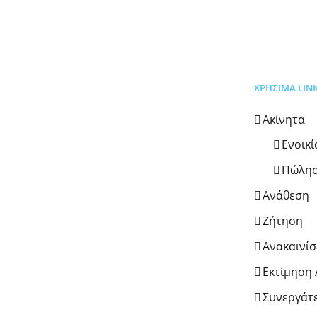
ΧΡΗΣΙΜΑ LIN
Ακίνητα
Ενοικ
Πώλη
Ανάθεση
Ζήτηση
Ανακαινίσ
Εκτίμηση 
Συνεργάτ