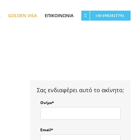
Σ
GOLDEN VISA
ΕΠΙΚΟΙΝΩΝΊΑ
+30 6982827791
Σας ενδιαφέρει αυτό το ακίνητο;
Ον/μο*
Email*