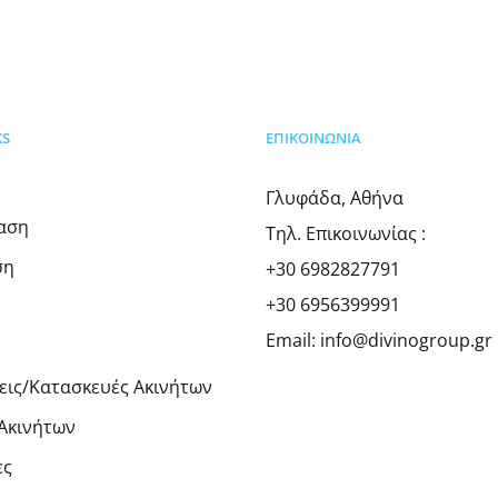
KS
ΕΠΙΚΟΙΝΩΝΊΑ
Γλυφάδα, Αθήνα
ίαση
Τηλ. Επικοινωνίας :
ση
+30 6982827791
+30 6956399991
Email:
info@divinogroup.gr
εις/Κατασκευές Ακινήτων
Ακινήτων
ες