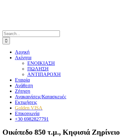
Skip
to
content
Search
for:
Αρχική
Ακίνητα
ΕΝΟΙΚΙΑΣΗ
ΠΩΛΗΣΗ
ΑΝΤΙΠΑΡΟΧΗ
Εταιρία
Ανάθεση
Ζήτηση
Ανακαινίσεις/Κατασκευές
Εκτιμήσεις
Golden VISA
Επικοινωνία
+30 6982827791
Οικόπεδο 850 τ.μ., Κηφισιά Ζηρίνειο