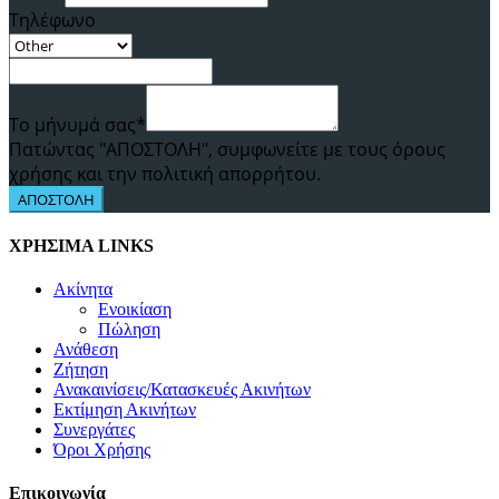
Τηλέφωνο
Το μήνυμά σας*
Πατώντας "ΑΠΟΣΤΟΛΗ", συμφωνείτε με τους όρους
χρήσης και την πολιτική απορρήτου.
ΑΠΟΣΤΟΛΗ
ΧΡΗΣΙΜΑ LINKS
Ακίνητα
Ενοικίαση
Πώληση
Ανάθεση
Ζήτηση
Ανακαινίσεις/Κατασκευές Ακινήτων
Εκτίμηση Ακινήτων
Συνεργάτες
Όροι Χρήσης
Επικοινωνία