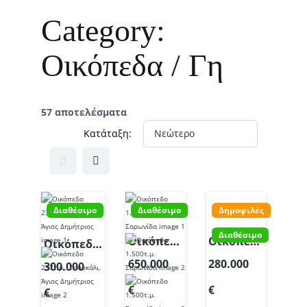
Category:
Οικόπεδα / Γη
57 αποτελέσματα
Κατάταξη:
Διαθέσιμο
Διαθέσιμο
Δημοφιλές
Διαθέσιμο
Οικόπεδο
Οικόπεδο
Οικόπεδο
1.500τ.μ.
4.849 τ.μ.,
237τ.μ.,
650.000
280.000
300.000
Σαρωνίδα,
Τούμπες
Τσουκάλι,
€
€
Κωδ.24775
Πάρος,
€
Άγιος