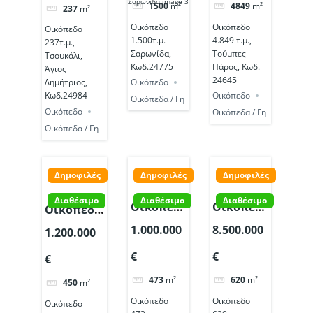
Κωδ.
Δημήτριος,
1500
m²
4849
m²
237
m²
24645
Κωδ.24984
Οικόπεδο
Οικόπεδο
Οικόπεδο
1.500τ.μ.
4.849 τ.μ.,
237τ.μ.,
Σαρωνίδα,
Τούμπες
Τσουκάλι,
Κωδ.24775
Πάρος, Κωδ.
Άγιος
24645
Οικόπεδο
Δημήτριος,
Οικόπεδο
Κωδ.24984
Οικόπεδα / Γη
Οικόπεδο
Οικόπεδα / Γη
Οικόπεδα / Γη
Δημοφιλές
Δημοφιλές
Δημοφιλές
Διαθέσιμο
Διαθέσιμο
Διαθέσιμο
Οικόπεδο
Οικόπεδο
Οικόπεδο
473τ.μ.,
620τ.μ.,
450τ.μ.,
1.000.000
8.500.000
1.200.000
Γλυφάδα
Γλυφάδα
Πανόραμα
€
€
Τερψιθέα,
Κέντρο,
€
Βούλας,
Κωδ.24498
Κωδ.24387
Κωδ.24501
473
m²
620
m²
450
m²
Οικόπεδο
Οικόπεδο
Οικόπεδο