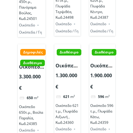
473τ.μ.,
620τ.μ.,
450τ.μ.,
Γλυφάδα
Γλυφάδα
Πανόραμα
Τερψιθέα,
Κέντρο,
Βούλας,
Κωδ.24498
Κωδ.24387
Κωδ.24501
Οικόπεδο
Οικόπεδο
Οικόπεδο
Οικόπεδα / Γη
Οικόπεδα / Γη
Οικόπεδα / Γη
Δημοφιλές
Διαθέσιμο
Διαθέσιμο
Διαθέσιμο
Οικόπεδο
Οικόπεδο
Οικόπεδο
621 τ.μ.,
596 τ.μ.,
650τ.μ.,
1.300.000
1.900.000
3.300.000
Γλυφάδα
Γλυφάδα
Βούλα
€
€
Αιξωνή ,
Κάτω,
€
Παραλία,
Κωδ.24360
Κωδ.24359
Κωδ.24385
621
m²
596
m²
650
m²
Οικόπεδο 621
Οικόπεδο 596
Οικόπεδο
τ.μ., Γλυφάδα
τ.μ., Γλυφάδα
650τ.μ., Βούλα
Αιξωνή ,
Κάτω,
Παραλία,
Κωδ.24360
Κωδ.24359
Κωδ.24385
Οικόπεδο
Οικόπεδο
Οικόπεδο